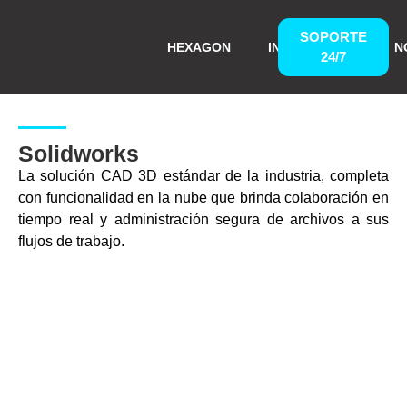
SOPORTE
HEXAGON
INSPECVISION
N
24/7
Solidworks
La solución CAD 3D estándar de la industria, completa
con funcionalidad en la nube que brinda colaboración en
tiempo real y administración segura de archivos a sus
flujos de trabajo.
SOLIDWORKS 3D CAD es
la opción profesional