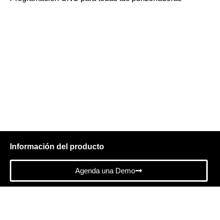
Potente software de
punzonado
RADAN Radpunch le permite programar sin problemas
sus punzonadoras.
Información del producto
Agenda una Demo