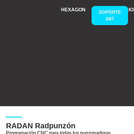
HEXAGON
INSPECVISI
SOPORTE
24/7
Hamburger Toggle Menu
RADAN Radpunzón
Programación CNC para todas tus punzonadoras