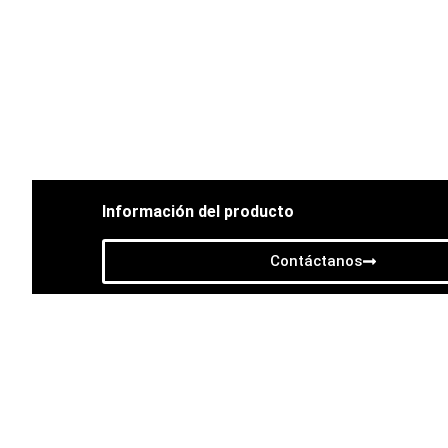
Con xBidding, puede estar seguro de que sus ofer
Información del producto
Contáctanos