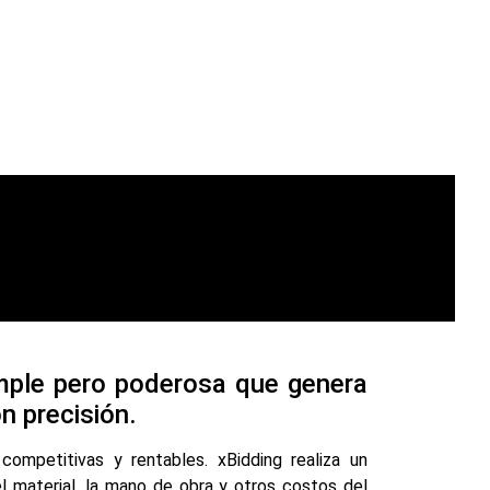
mple pero poderosa que genera
n precisión.
ompetitivas y rentables. xBidding realiza un
l material, la mano de obra y otros costos del