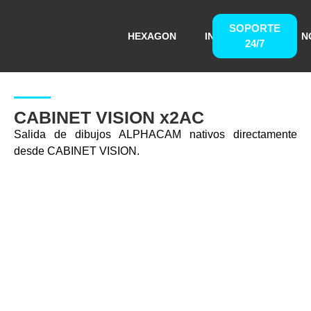
SOPORTE
HEXAGON
INSPECVISION
N
24/7
CABINET VISION x2AC
Salida de dibujos ALPHACAM nativos directamente
desde CABINET VISION.
Envíalo sin problemas
Optimice su flujo de trabajo entre CABINET VISION y
ALPHACAM.